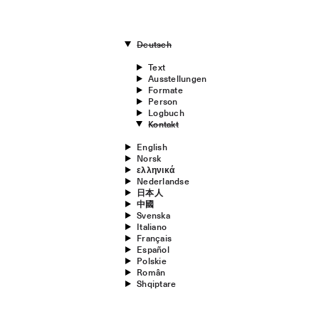
Deutsch
Text
Ausstellungen
Formate
Person
Logbuch
Kontakt
English
Norsk
ελληνικά
Nederlandse
日本人
中國
Svenska
Italiano
Français
Español
Polskie
Român
Shqiptare