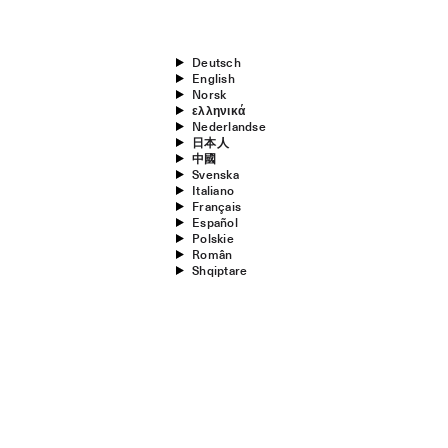
Deutsch
English
Norsk
ελληνικά
Nederlandse
日本人
中國
Svenska
Italiano
Français
Español
Polskie
Român
Shqiptare